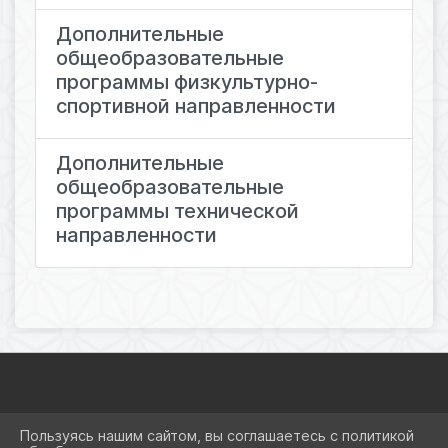
Дополнительные
общеобразовательные
программы физкультурно-
спортивной направленности
Дополнительные
общеобразовательные
программы технической
направленности
2026 Г. OCNEWTON.RU
Пользуясь нашим сайтом, вы соглашаетесь с политикой
ВХОД