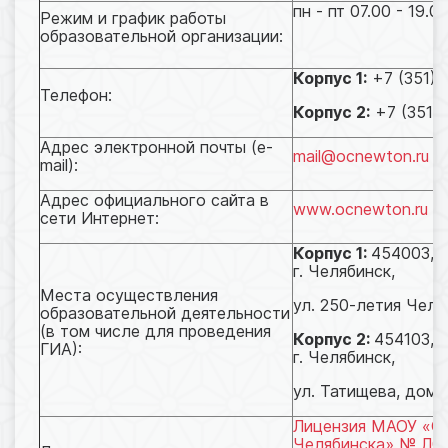
пн - пт 07.00 - 19.0
Режим и график работы
образовательной организации:
Корпус 1:
+7 (351) 
Телефон:
Корпус 2:
+7 (351) 
Адрес электронной почты (e-
mail@ocnewton.ru
mail):
Адрес официального сайта в
www.ocnewton.ru
сети Интернет:
Корпус 1:
454003, Ч
г. Челябинск,
Места осуществления
ул. 250-летия Челя
образовательной деятельности
(в том числе для проведения
Корпус 2:
454103, 
ГИА):
г. Челябинск,
ул. Татищева, дом 
Лицензия МАОУ «О
Челябинска» № Л03