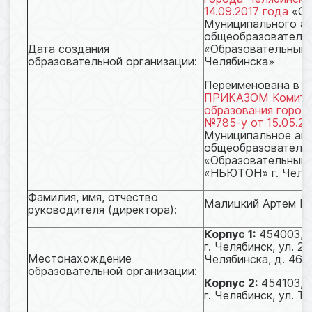
14.09.2017 года
«О 
Муниципального а
общеобразователь
Дата создания
«Образовательный 
образовательной организации:
Челябинска»
Переименована в с
ПРИКАЗОМ Комите
образования город
№785-у от 15.05.20
Муниципальное ав
общеобразователь
«Образовательный 
«НЬЮТОН» г. Челя
Фамилия, имя, отчество
Малицкий Артем Ев
руководителя (директора):
Корпус 1:
454003, Ч
г. Челябинск, ул. 2
Местонахождение
Челябинска, д. 46
образовательной организации:
Корпус 2:
454103, Ч
г. Челябинск, ул. Т