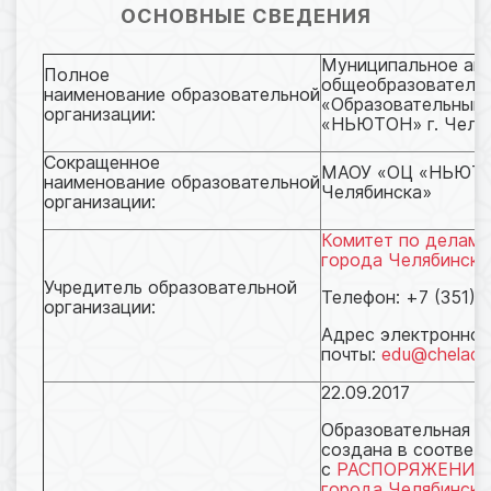
ОСНОВНЫЕ СВЕДЕНИЯ
Муниципальное ав
Полное
общеобразователь
наименование образовательной
«Образовательный 
организации:
«НЬЮТОН» г. Челя
Сокращенное
МАОУ «ОЦ «НЬЮТО
наименование образовательной
Челябинска»
организации:
Комитет по делам 
города Челябинска
Учредитель образовательной
Телефон: +7 (351) 
организации:
Адрес электронной
почты:
edu@cheladmi
22.09.2017
Образовательная о
создана в соответ
с
РАСПОРЯЖЕНИЕМ
города Челябинска