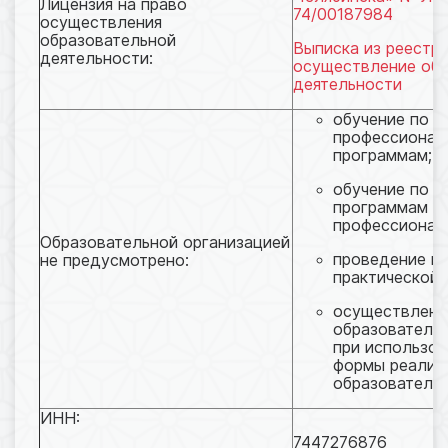
Лицензия на право
74/00187984
осуществления
образовательной
Выписка из реестра
деятельности:
осуществление обр
деятельности
обучение по 
профессионал
программам;
обучение по 
программам
профессиональ
Образовательной организацией
проведение пр
не предусмотрено:
практической 
осуществлени
образователь
при использов
формы реализ
образовательн
ИНН:
7447276876