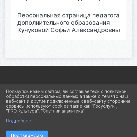
Персональная страница педагога
дополнительного образования
Кучуковой Софьи Александровны
2026 Г. OCNEWTON.RU
Пользуясь нашим сайтом, вы соглашаетесь с политикой
ВХОД
обработки персональных данных а также с тем что наш
КАРТА САЙТА
веб-сайт и другие подключенные к веб-сайту сторонние
ПОЛИТИКА ОБРАБОТКИ ПЕРСОНАЛЬНЫХ ДАННЫХ
сервисы используют cookies такие как "Госуслуги",
"PRO.Культура", "Спутник аналитика".
СДЕЛАНО НА KUBCMS
РАЗРАБОТКА И ПОДДЕРЖКА
Подробнее
Подтверждаю