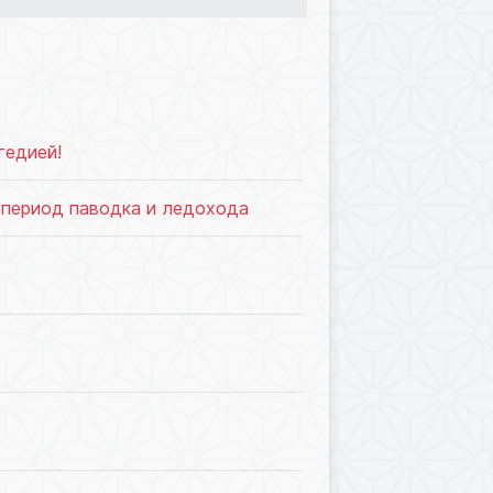
96
гедией!
 период паводка и ледохода