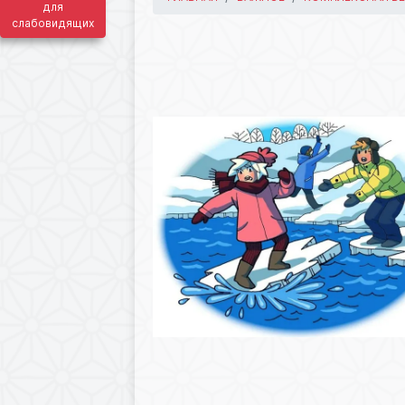
для
слабовидящих