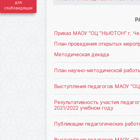
для
слабовидящих
Р
Приказ МАОУ "ОЦ "НЬЮТОН" г. Челя
План проведения открытых мероп
Методическая декада
План научно-методической работы
Выступления педагогов МАОУ "ОЦ 
Результативность участия педаго
2021/2022 учебном году
Публикации педагогических работ
Выступления педагогов МАОУ «ОЦ