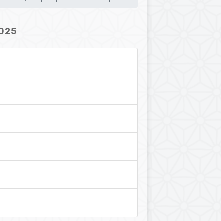
153
025