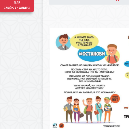
для
слабовидящих