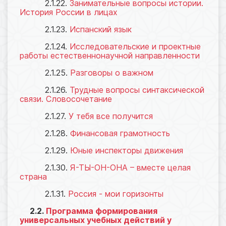
2.1.22.
Занимательные вопросы истории.
История России в лицах
2.1.23.
Испанский язык
2.1.24.
Исследовательские и проектные
работы естественнонаучной направленности
2.1.25.
Разговоры о важном
2.1.26.
Трудные вопросы синтаксической
связи. Словосочетание
2.1.27.
У тебя все получится
2.1.28.
Финансовая грамотность
2.1.29.
Юные инспекторы движения
2.1.30.
Я-ТЫ-ОН-ОНА – вместе целая
страна
2.1.31.
Россия - мои горизонты
2.2.
Программа формирования
универсальных учебных действий у