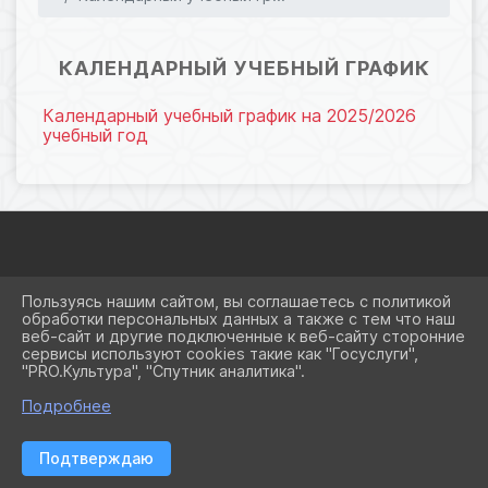
26.12.2024 08:17
76
КАЛЕНДАРНЫЙ УЧЕБНЫЙ ГРАФИК
Календарный учебный график на 2025/2026
учебный год
2026 Г. OCNEWTON.RU
Пользуясь нашим сайтом, вы соглашаетесь с политикой
ВХОД
обработки персональных данных а также с тем что наш
КАРТА САЙТА
веб-сайт и другие подключенные к веб-сайту сторонние
ПОЛИТИКА ОБРАБОТКИ ПЕРСОНАЛЬНЫХ ДАННЫХ
сервисы используют cookies такие как "Госуслуги",
"PRO.Культура", "Спутник аналитика".
СДЕЛАНО НА KUBCMS
РАЗРАБОТКА И ПОДДЕРЖКА
Подробнее
Подтверждаю