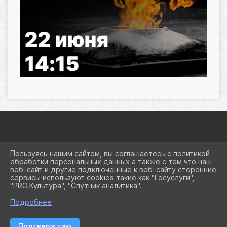
2026 Г. OCNEWTON.RU
Пользуясь нашим сайтом, вы соглашаетесь с политикой
ВХОД
обработки персональных данных а также с тем что наш
КАРТА САЙТА
веб-сайт и другие подключенные к веб-сайту сторонние
ПОЛИТИКА ОБРАБОТКИ ПЕРСОНАЛЬНЫХ ДАННЫХ
сервисы используют cookies такие как "Госуслуги",
"PRO.Культура", "Спутник аналитика".
СДЕЛАНО НА KUBCMS
РАЗРАБОТКА И ПОДДЕРЖКА
Подробнее
Подтверждаю