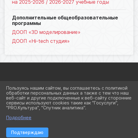
на 2025-2026 / 2026-2027 учебные годы
Дополнительные общеобразовательные
программы
ДООП «3D моделирование»
ДООП «Hi-tech студия»
2026 Г. OCNEWTON.RU
Пользуясь нашим сайтом, вы соглашаетесь с политикой
ВХОД
обработки персональных данных а также с тем что наш
КАРТА САЙТА
веб-сайт и другие подключенные к веб-сайту сторонние
ПОЛИТИКА ОБРАБОТКИ ПЕРСОНАЛЬНЫХ ДАННЫХ
сервисы используют cookies такие как "Госуслуги",
"PRO.Культура", "Спутник аналитика".
СДЕЛАНО НА KUBCMS
РАЗРАБОТКА И ПОДДЕРЖКА
Подробнее
Подтверждаю