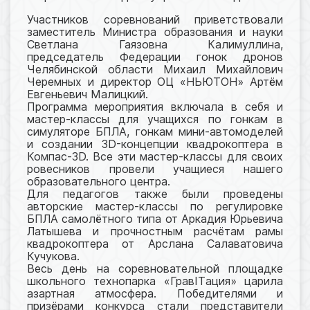
Участников соревнований приветствовали
заместитель Министра образования и науки
Светлана Гаязовна Калимуллина,
председатель Федерации гонок дронов
Челябинской области Михаил Михайлович
Черемных и директор ОЦ «НЬЮТОН» Артём
Евгеньевич Малицкий.
Программа мероприятия включала в себя и
мастер-классы для учащихся по гонкам в
симуляторе БПЛА, гонкам мини-автомоделей
и создании 3D-концепции квадрокоптера в
Компас-3D. Все эти мастер-классы для своих
ровесников провели учащиеся нашего
образовательного центра.
Для педагогов также были проведены
авторские мастер-классы по регулировке
БПЛА самолётного типа от Аркадия Юрьевича
Латышева и прочностным расчётам рамы
квадрокоптера от Арслана Салаватовича
Кучукова.
Весь день на соревновательной площадке
школьного технопарка «ГравITация» царила
азартная атмосфера. Победителями и
призёрами конкурса стали представители