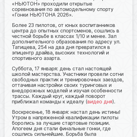
«НЬЮТОН» проходили открытые
соревнования по автомодельному спорту
«Гонки НЬЮТОНА 2026».
Более 23 пилотов, от юных воспитанников
центра до опытных спортсменов, сошлись в
честной борьбе в классах 1/10 и менее. Зал
дополнительного образования по адресу ул.
Татищева, 254 на два дня превратился в
эпицентр драйва, высоких технологий и
спортивного азарта.
Суббота, 17 января: день стал настоящей
школой мастерства. Участники провели сотни
свободных практик и тренировочных заездов,
оттачивая настройки своих туринговых и
внедорожных моделей и изучая особенности
трассы. Каждый круг, каждый поворот
приближал команды к идеалу (
видео дня
).
Воскресенье, 18 января: настал день истины!
Утром в напряженной квалификации пилоты
боролись за лучшие стартовые позиции.
Апогеем дня стали финальные гонки, где
сошлись сильнейшие. Борьба была