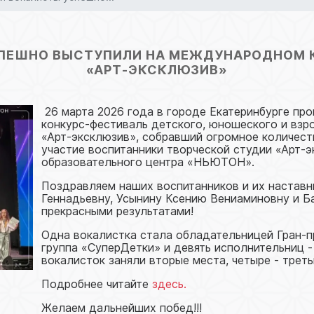
ПЕШНО ВЫСТУПИЛИ НА МЕЖДУНАРОДНОМ 
«АРТ‑ЭКСКЛЮЗИВ»
26 марта 2026 года в городе Екатеринбурге п
конкурс‑фестиваль детского, юношеского и взр
«Арт‑эксклюзив», собравший огромное количест
участие воспитанники творческой студии «Арт‑
образовательного центра «НЬЮТОН».
Поздравляем наших воспитанников и их наставн
Геннадьевну, Усынину Ксению Вениаминовну и Б
прекрасными результатами!
Одна вокалистка стала обладательницей Гран-п
группа «СуперДетки» и девять исполнительниц -
вокалисток заняли вторые места, четыре - треть
Подробнее читайте
здесь.
Желаем дальнейших побед!!!