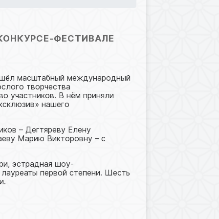
25
КОНКУРСЕ-ФЕСТИВАЛЕ
рошёл масштабный международный
ослого творчества
во участников. В нём приняли
эксклюзив» нашего
иков – Дегтяреву Елену
аеву Марию Викторовну – с
ри, эстрадная шоу-
 лауреаты первой степени. Шесть
и.