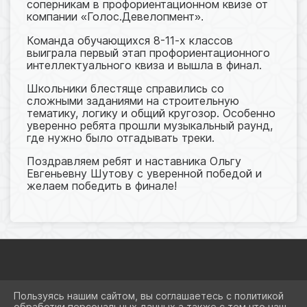
соперникам в профориентационном квизе от
компании
Голос.Девелопмент
«
».
Команда обучающихся 8-11-х классов
выиграла первый этап профориентационного
интеллектуального квиза и вышла в финал.
Школьники блестяще справились со
сложными заданиями на строительную
тематику, логику и общий кругозор. Особенно
уверенно ребята прошли музыкальный раунд,
где нужно было отгадывать треки.
Поздравляем ребят и наставника Ольгу
Евгеньевну Шутову с уверенной победой и
желаем победить в финале!
2026 Г. OCNEWTON.RU
Пользуясь нашим сайтом, вы соглашаетесь с политикой
ВХОД
обработки персональных данных а также с тем что наш