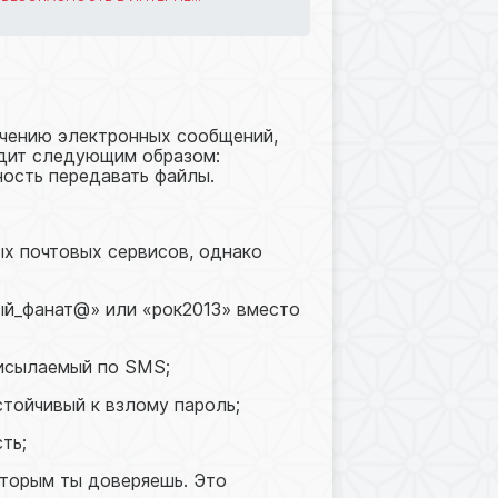
учению электронных сообщений,
ядит следующим образом:
ость передавать файлы.
ых почтовых сервисов, однако
ный_фанат@» или «рок2013» вместо
рисылаемый по SMS;
тойчивый к взлому пароль;
ть;
оторым ты доверяешь. Это