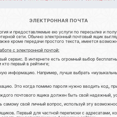
ЭЛЕКТРОННАЯ ПОЧТА
гия и предоставляемые ею услуги по пересылке и пол
терной сети. Обычно электронный почтовый ящик выгл
кже кроме передачи простого текста, имеется возможн
аботе с электронной почтой:
вый сервис. В интернете есть огромный выбор бесплатн
 кто первый в рейтинге;
ичную информацию. Например, лучше выбрать «музыкаль
зацию. Это когда помимо пароля нужно вводить код, п
аждого почтового ящика должен быть свой надежный, ус
ть самому свой личный вопрос, используй эту возможнос
 ящиков. Первый для частной переписки с адресатами, к