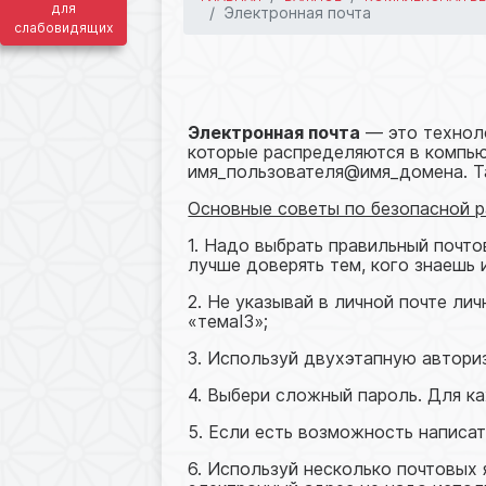
для
Электронная почта
слабовидящих
26.05.2026 04:39
Электронная почта
— это техноло
которые распределяются в компью
имя_пользователя@имя_домена. Та
Основные советы по безопасной р
1. Надо выбрать правильный почто
лучше доверять тем, кого знаешь и
2. Не указывай в личной почте л
«темаІЗ»;
3. Используй двухэтапную автори
4. Выбери сложный пароль. Для к
5. Если есть возможность написа
6. Используй несколько почтовых