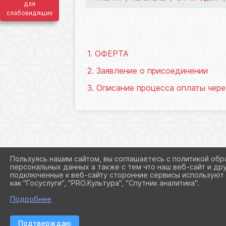
для
слабовидящих
28.05.2026 07:06
1. ОФЕРТА
2. Заявление о присоединении
3. Описание процесса оплаты чер
Пользуясь нашим сайтом, вы соглашаетесь с политикой обр
персональных данных а также с тем что наш веб-сайт и др
подключенные к веб-сайту сторонние сервисы используют 
как "Госуслуги", "PRO.Культура", "Спутник аналитика".
Подробнее
Подтверждаю