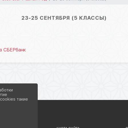
23-25 СЕНТЯБРЯ (5 КЛАССЫ)
ез СБЕРбанк
аботки
угие
cookies такие